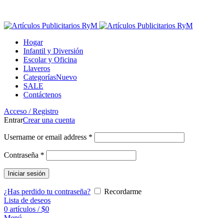
MARQUE LA DIFERENCIA CON NUESTROS
PRODUCTOS
Hogar
Infantil y Diversión
Escolar y Oficina
Llaveros
Categorías
Nuevo
SALE
Contáctenos
Acceso / Registro
Entrar
Crear una cuenta
Username or email address
*
Contraseña
*
Iniciar sesión
¿Has perdido tu contraseña?
Recordarme
Lista de deseos
0
artículos
/
$
0
Menú