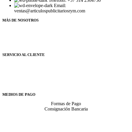
Teléfono: +57 314 2304730
Email:
ventas@articulospublicitariosrym.com
MÁS DE NOSOTROS
Nosotros
Envíos
Formas de Pago
Contáctenos
SERVICIO AL CLIENTE
Servicio al cliente
Política de Envíos
Términos y Condiciones
Política de privacidad
Cambios y Devoluciones
MEDIOS DE PAGO
Formas de Pago
Consignación Bancaria